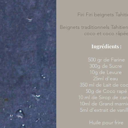
Firi Firi beignets Tahit
Beignets traditionnels Tahitien
coco et coco râpé
Ingrédients :
500 gr de Farine
300g de Sucre
10g de Levure
25ml d'eau
350 ml de Lait de c
50g de Coco rapé
10 ml de Sirop de ca
10ml de Grand marn
5ml d'extrait de vani
Huile pour frire