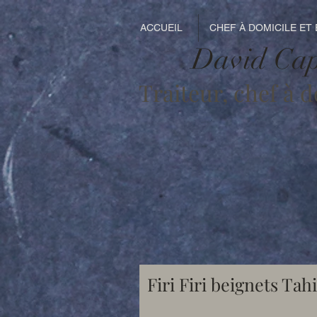
ACCUEIL
CHEF À DOMICILE ET
David Ca
Traiteur, chef à 
Firi Firi beignets Tah