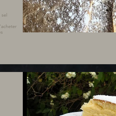
 sel
'acheter
es