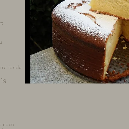
rt
u
urre fondu
11g
e coco