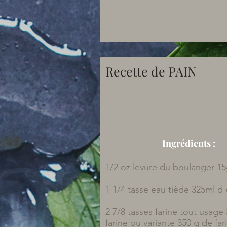
Recette de PAIN
Ingrédients :
1/2 oz levure du boulanger 15
1 1/4 tasse eau tiède 325ml d 
2 7/8 tasses farine tout usage
farine ou variante 350 g de far