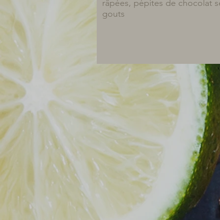
râpées, pépites de chocolat s
gouts