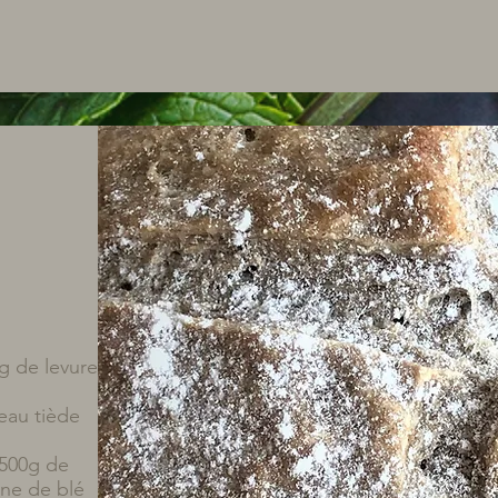
g de levure
eau tiède
 500g de
ine de blé