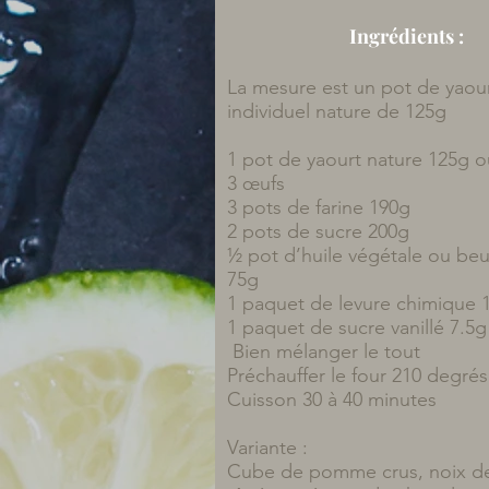
Ingrédients :
La mesure est un pot de yaou
individuel nature de 125g
1 pot de yaourt nature 125g o
3 œufs
3 pots de farine 190g
2 pots de sucre 200g
½ pot d’huile végétale ou be
75g
1 paquet de levure chimique 
1 paquet de sucre vanillé 7.5g
Bien mélanger le tout
Préchauffer le four 210 degrés
Cuisson 30 à 40 minutes
Variante :
Cube de pomme crus, noix d