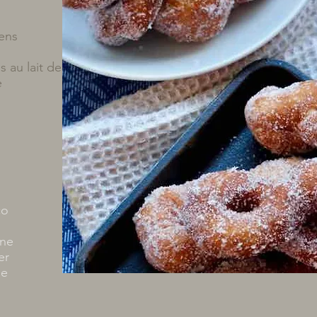
iens
s au lait de
e
oco
nne
ier
lle