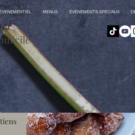
 ÉVENEMENTIEL
MENUS
ÉVÈNEMENTS SPECIAUX
D
pel
domicile
itiens