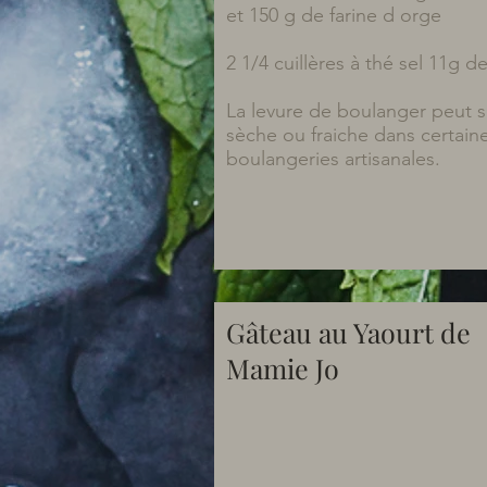
et 150 g de farine d orge
2 1/4 cuillères à thé sel 11g de
La levure de boulanger peut s
sèche ou fraiche dans certain
boulangeries artisanales.
Gâteau au Yaourt de
Mamie Jo