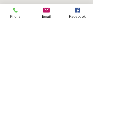
Phone
Email
Facebook
TARTINADE DULCE DE
LECHE
250 ML
7,50 $